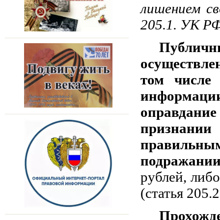
лишением св
205.1. УК РФ
Публич
осуществле
том числе 
информации
оправдан
признании
правильны
подражани
рублей, либо
(статья 205.
Прохожде