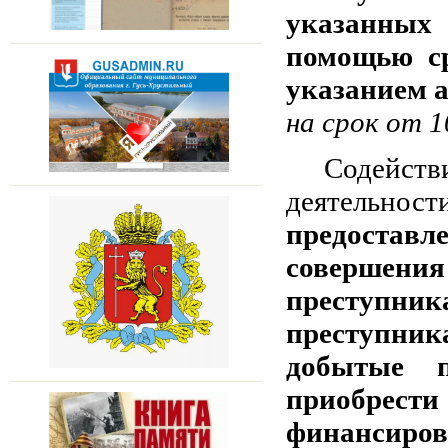
указанных
помощью ср
указанием а
на срок от 1
Содейств
деятельност
предоста
совершен
преступн
преступник
добытые п
приобрес
финансиро