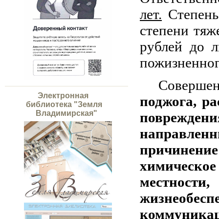
лет.
Степень 
степени тяж
рублей до 
пожизненног
Совершен
Электронная
поджога, р
библиотека "Земля
Владимирская"
повреждени
направлен
причинение
химическое
местност
жизнеобес
коммуникац