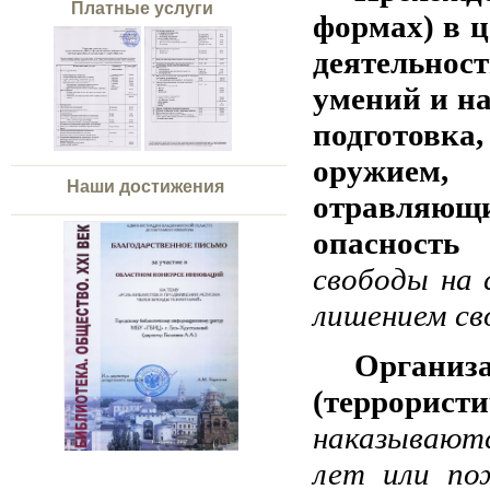
Платные услуги
формах) в 
деятельнос
умений и н
подготовк
оружием
Наши достижения
отравляющ
опасность
свободы на 
лишением св
Организ
(террорис
наказываютс
лет или по