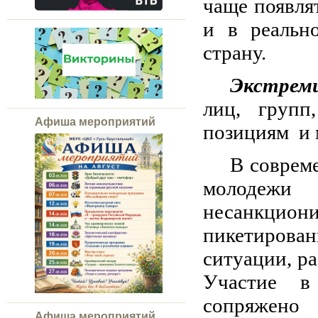
чаще появлят
и в реальн
страну.
Экстре
лиц, групп
Афиша мероприятий
позициям и 
В соврем
молодеж
несанкцион
пикетирова
ситуации, р
Участие в
сопряжен
Афиша мероприятий