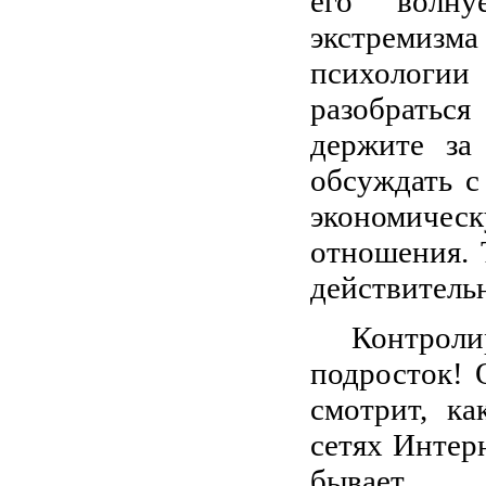
его волну
экстремизма
психологи
разобраться
держите за
обсуждать с
экономичес
отношения. 
действитель
Контроли
подросток! 
смотрит, ка
сетях Интер
бывает.