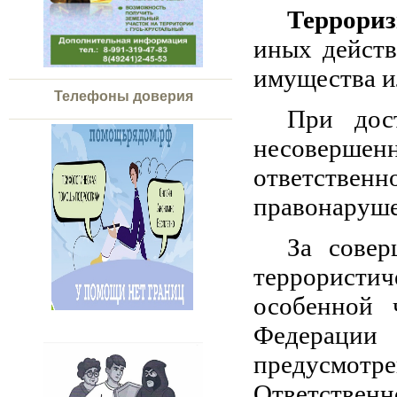
Террори
иных действ
имущества и
Телефоны доверия
При дост
несоверше
ответстве
правонаруш
За совер
террорист
особенной 
Федераци
предусмот
Ответственн