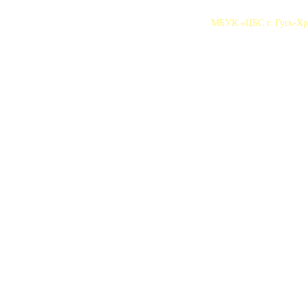
МБУК «ЦБС г. Гусь-Хру