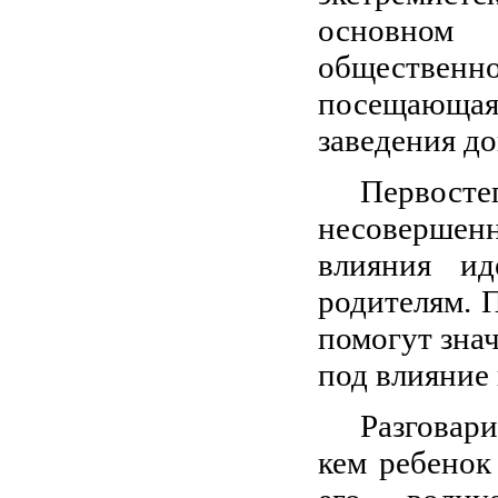
основном 
обществен
посещающа
заведения д
Первос
несовершен
влияния ид
родителям. 
помогут зна
под влияние
Разговар
кем ребенок