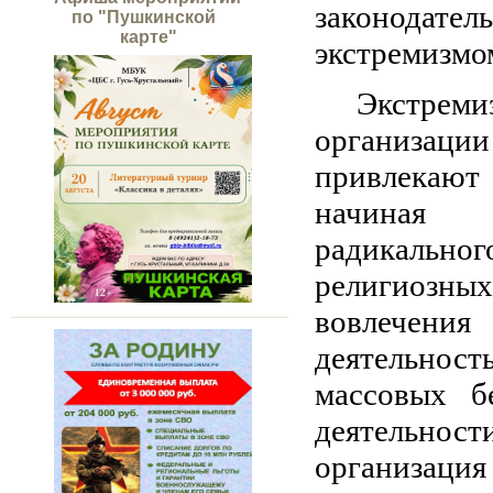
законодател
по "Пушкинской
карте"
экстремизмо
Экстрем
организац
привлекают
начиная 
радикальн
религиозны
вовлечени
деятельност
массовых б
деятельно
организация 