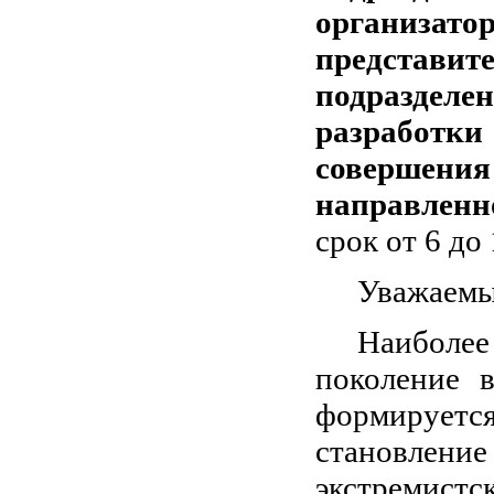
организа
представ
подраздел
разработ
совершени
направленн
срок от 6 до 
Уважаемы
Наиболе
поколение в
формируетс
становление
экстремист