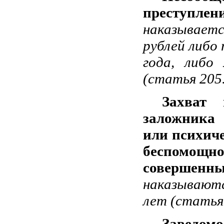
преступле
наказывает
рублей либо
года, либо
(статья 205.
Захват
заложника 
или психиче
беспомощно
соверше
наказываютс
лет (статья
Заведомо