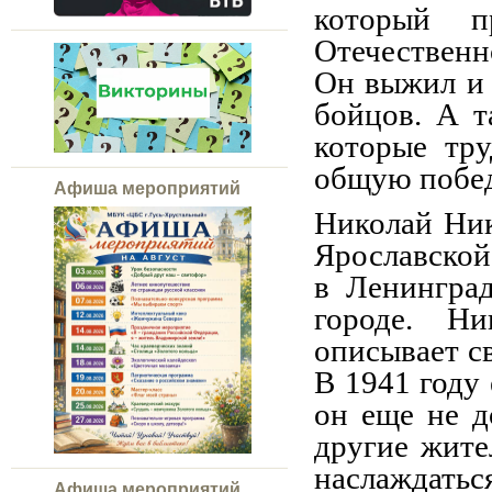
который п
Отечественн
Он выжил и 
бойцов. А т
которые тр
общую побед
Афиша мероприятий
Николай Ник
Ярославской 
в Ленингра
городе. Ни
описывает с
В 1941 году 
он еще не д
другие жите
наслаждатьс
Афиша мероприятий