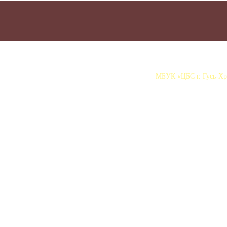
МБУК «ЦБС г. Гусь-Хру