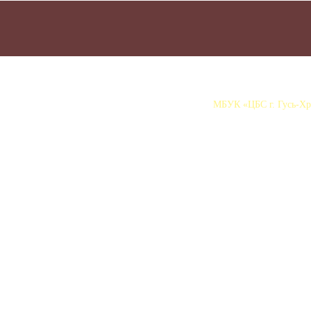
МБУК «ЦБС г. Гусь-Хру