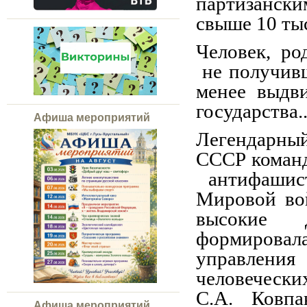
партизански
свыше 10 тыс
Человек, ро
не получивш
менее выдв
государства..
Афиша мероприятий
Легендарны
СССР команд
антифашис
Мировой во
высокие 
формировал
управлени
человечески
С.А. Ковпа
Афиша мероприятий