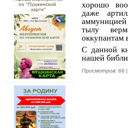
хорошо воо
по "Пушкинской
карте"
даже артил
аммуницией 
тылу верм
оккупантам 
С данной к
нашей библи
Просмотров
:
66