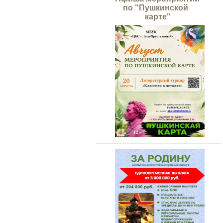
по "Пушкинской
карте"