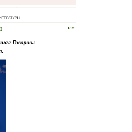
ИТЕРАТУРЫ
Ы
17:29
шал Говоров.:
л
.