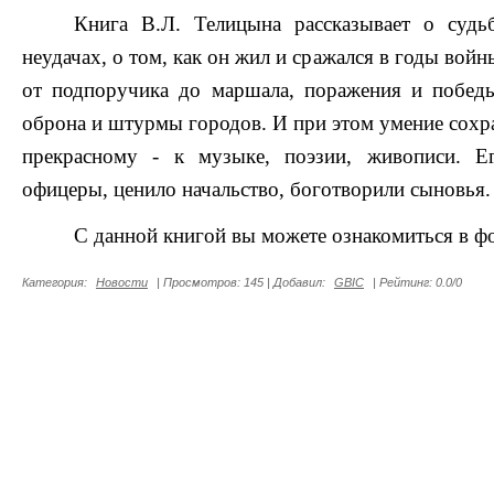
Книга В.Л. Телицына рассказывает о судь
неудачах, о том, как он жил и сражался в годы войн
от подпоручика до маршала, поражения и победы
оброна и штурмы городов. И при этом умение сохр
прекрасному - к музыке, поэзии, живописи. Е
офицеры, ценило начальство, боготворили сыновья.
С данной книгой вы можете ознакомиться в ф
Категория
:
Новости
|
Просмотров
:
145
|
Добавил
:
GBIC
|
Рейтинг
:
0.0
/
0