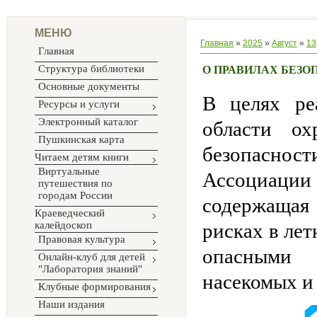
МЕНЮ
Главная
»
2025
»
Август
»
13
Главная
Структура библиотеки
О ПРАВИЛАХ БЕЗО
Основные документы
В целях ре
Ресурсы и услуги
Электронный каталог
области о
Пушкинская карта
безопасно
Читаем детям книги
Виртуальные
Ассоциации 
путешествия по
городам России
содержащая
Краеведческий
калейдоскоп
рисках в лет
Правовая культура
опасными 
Онлайн-клуб для детей
"Лаборатория знаний"
насекомых и 
Клубные формирования
Наши издания