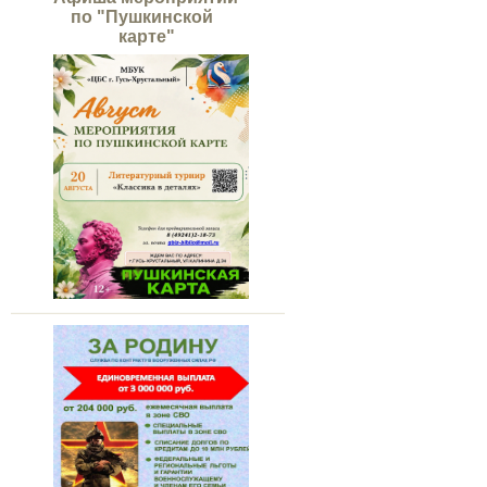
по "Пушкинской
карте"