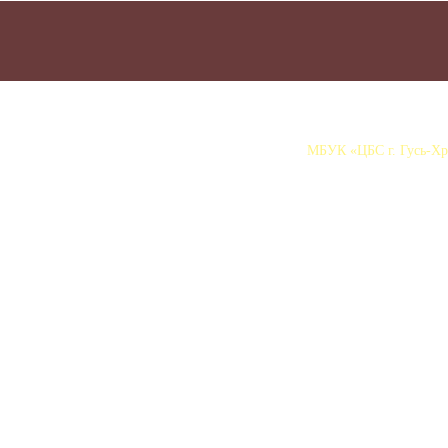
МБУК «ЦБС г. Гусь-Хру