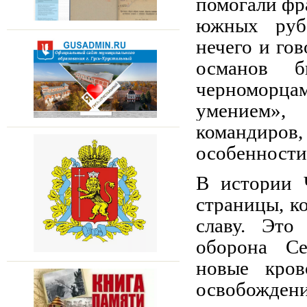
помогали фр
южных руб
нечего и гов
османов б
черноморца
умением»,
командиро
особенности 
В истории 
страницы, к
славу. Это
оборона Се
новые кров
освобожден