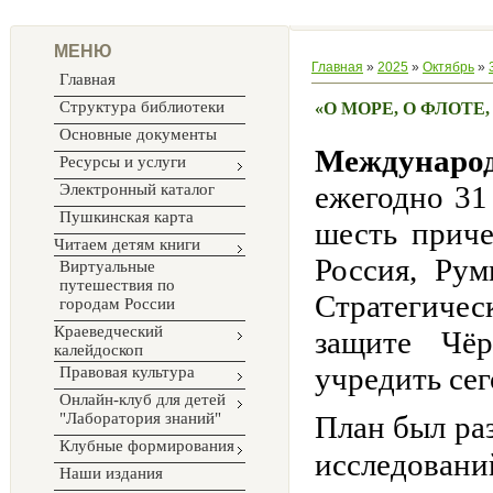
МЕНЮ
Главная
»
2025
»
Октябрь
»
Главная
Структура библиотеки
«О МОРЕ, О ФЛОТЕ,
Основные документы
Междунаро
Ресурсы и услуги
ежегодно
31
Электронный каталог
Пушкинская карта
шесть приче
Читаем детям книги
Россия, Ру
Виртуальные
путешествия по
Стратегиче
городам России
Краеведческий
защите Чё
калейдоскоп
учредить се
Правовая культура
Онлайн-клуб для детей
"Лаборатория знаний"
План был ра
Клубные формирования
исследовани
Наши издания