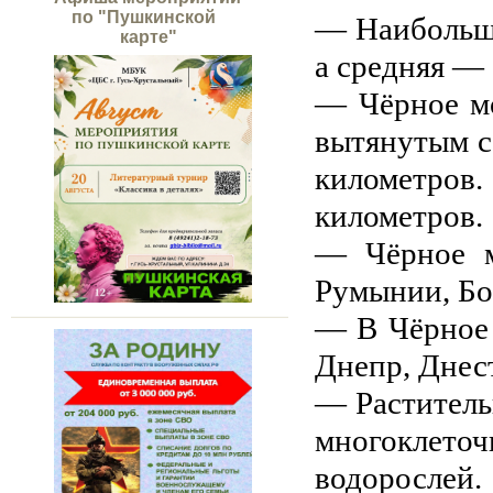
по "Пушкинской
— Наибольша
карте"
а средняя — 
— Чёрное мо
вытянутым с
километров. 
километров.
— Чёрное м
Румынии, Бо
— В Чёрное 
Днепр, Днес
— Раститель
многоклето
водорослей