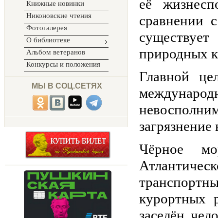
её жизнесп
Книжные новинки
Никоновские чтения
сравнении 
Фотогалерея
существуе
О библиотеке
природных к
Альбом ветеранов
Конкурсы и положения
Главной це
МЫ В СОЦ.СЕТЯХ
междунаро
невосполни
загрязнение 
Чёрное мо
Атлантиче
транспортн
курортных 
заселён чел