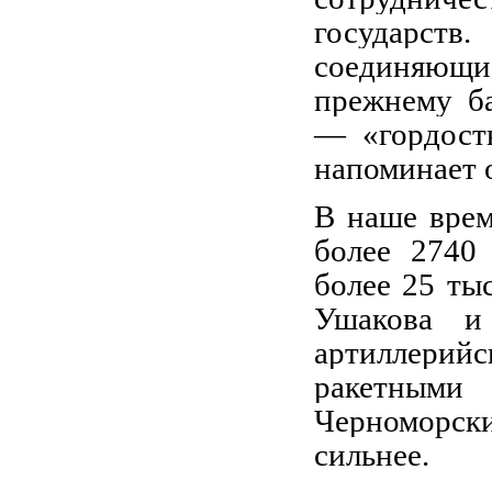
государств
соединяющие
прежнему ба
— «гордост
напоминает о
В наше врем
более 2740
более 25 ты
Ушакова и
артиллери
ракетным
Черноморски
сильнее.