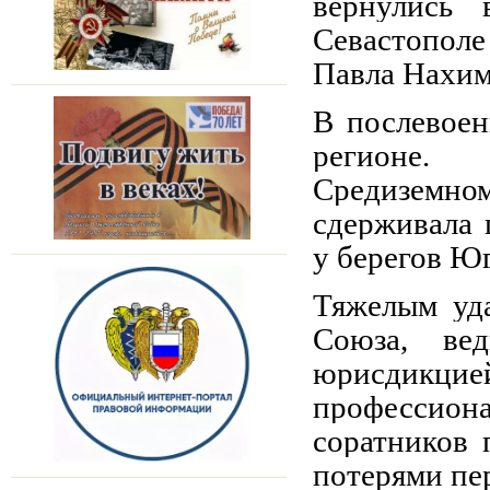
вернулись
Севастопол
Павла Нахим
В послевоен
регионе.
Средиземно
сдерживала 
у берегов Юг
Тяжелым уда
Союза, ве
юрисдикци
профессиона
соратников
потерями пе