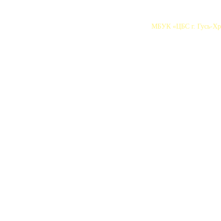
МБУК «ЦБС г. Гусь-Хру