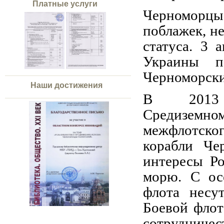
Платные услуги
Черноморцы
поблажек, н
статуса. 3 
Украины п
Черноморски
Наши достижения
В 2013 
Средиземн
межфлотског
корабли Че
интересы Р
морю. С ос
флота несу
Боевой флот
сотрудничес