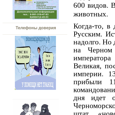
600 видов. 
животных.
Когда-то, в
Телефоны доверия
Русским. Ис
надолго. Но 
на Черном
императора
Великая, по
империи. 1
прибыли 1
командовани
дня идет о
Черноморско
штат «нов