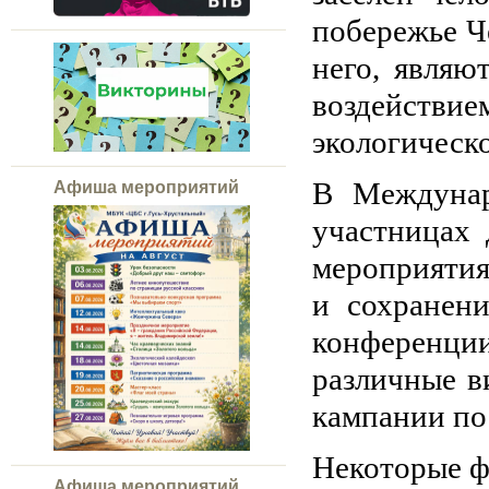
побережье Ч
него, являю
воздействи
экологическо
В Междунар
Афиша мероприятий
участницах 
мероприятия
и сохранен
конференци
различные в
кампании по 
Некоторые 
Афиша мероприятий