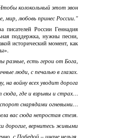
Чтобы колокольный этот звон
, мир, любовь принес России."
исателей России Геннадия
я поддержка, нужны песни,
акой исторический момент, как
ры».
ы разные, есть герои от Бога,
чные люди, с печалью в глазах.
у, на войну всех уводит дорога
 сюда, где и взрывы и страх…
вспорот снарядами огневыми…
ела вас сюда непростая стезя.
и дорогие, вернитесь живыми
ечно, с Победой – иначе нельзя.