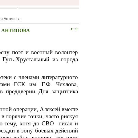
ея Антипова
Я АНТИПОВА
11:31
у поэт и военный волонтер
 Гусь-Хрустальный из города
ки с членами литературного
тами ГСК им. Г.Ф. Чехлова,
 в преддверии Дня защитника
ой операции, Алексей вместе
в горячие точки, часто рискуя
ую тему, хотя до СВО писал и
ездки в зону боевых действий
видев войну воочию, где идут