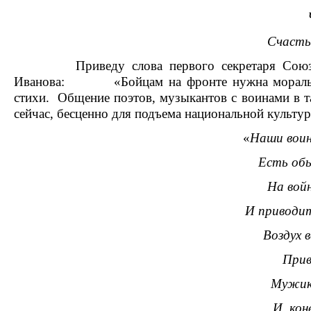
Счастье
Приведу слова первого секретаря Союза п
Иванова: «Бойцам на фронте нужна моральна
стихи. Общение поэтов, музыкантов с воинами в т
сейчас, бесценно для подъема национальной культу
«
Наши воин
Есть обы
На войн
И приводит
Воздух 
Прив
Мужик
И, кон