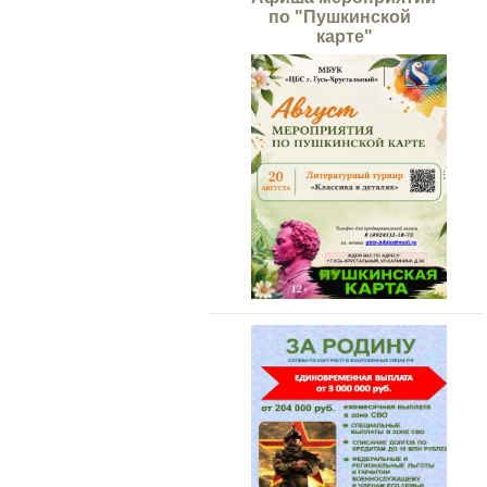
по "Пушкинской
карте"