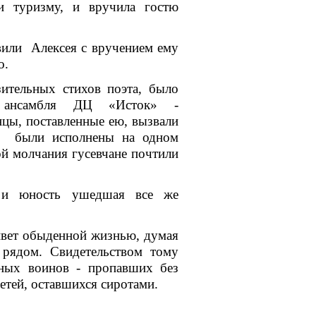
 и туризму, и вручила гостю
и Алексея с вручением ему
о.
льных стихов поэта, было
го ансамбля ДЦ «Исток» -
цы, поставленные ею, вызвали
» были исполнены на одном
ой молчания гусевчане почтили
 и юность ушедшая все же
вет обыденной жизнью, думая
м рядом. Свидетельством тому
тных воинов - пропавших без
детей, оставшихся сиротами.