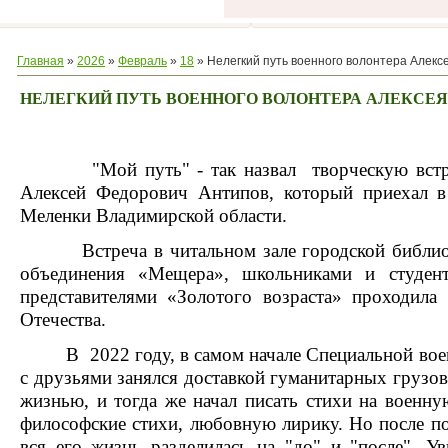
Главная
»
2026
»
Февраль
»
18
» Нелегкий путь военного волонтера Алекс
НЕЛЕГКИЙ ПУТЬ ВОЕННОГО ВОЛОНТЕРА АЛЕКСЕ
"Мой путь" - так назвал творческую встреч
Алексей Федорович Антипов, который приехал в
Меленки Владимирской области.
Встреча в читальном зале городской библиоте
объединения «Мещера», школьниками и студен
представителями «Золотого возраста» проходила
Отечества.
В 2022 году, в самом начале Специальной военн
с друзьями занялся доставкой гуманитарных грузов 
жизнью, и тогда же начал писать стихи на военн
философские стихи, любовную лирику. Но после по
вся его жизнь разделилась на "до" и "после". У