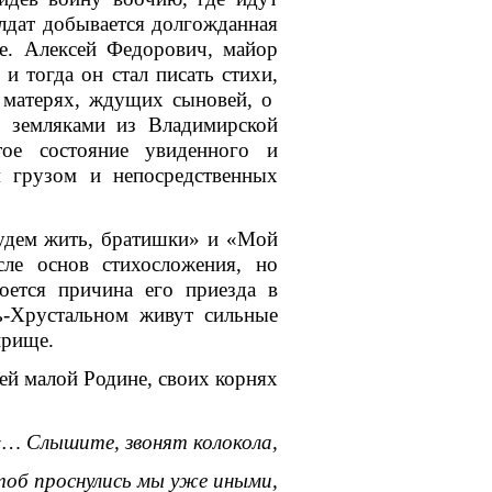
лдат добывается долгожданная
ие. Алексей Федорович, майор
 и тогда он стал писать стихи,
о матерях, ждущих сыновей, о
о земляками из Владимирской
тое состояние увиденного и
 грузом и непосредственных
ем жить, братишки» и «Мой
ле основ стихосложения, но
оется причина его приезда в
сь-Хрустальном живут сильные
прище.
й малой Родине, своих корнях
«… Слышите, звонят колокола,
об проснулись мы уже иными,