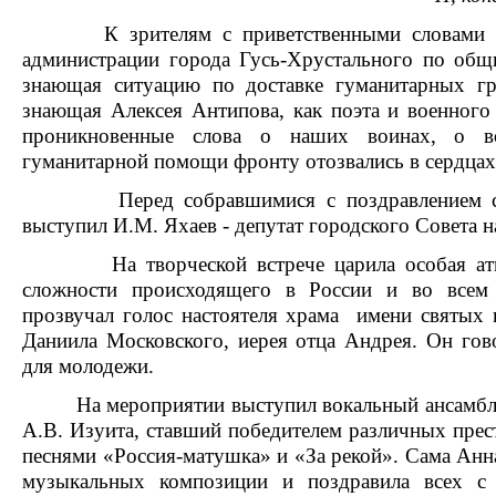
К зрителям с приветственными словами 
администрации города Гусь-Хрустального по об
знающая ситуацию по доставке гуманитарных 
знающая Алексея Антипова, как поэта и военного 
проникновенные слова о наших воинах, о во
гуманитарной помощи фронту отозвались в сердцах
Перед собравшимися с поздравлением с Д
выступил И.М. Яхаев - депутат городского Совета 
На творческой встрече царила особая атмо
сложности происходящего в России и во всем 
прозвучал голос настоятеля храма имени святых 
Даниила Московского, иерея отца Андрея. Он гов
для молодежи.
На мероприятии выступил вокальный ансамбль 
А.В. Изуита, ставший победителем различных прес
песнями «Россия-матушка» и «За рекой». Сама Анн
музыкальных композиции и поздравила всех с 