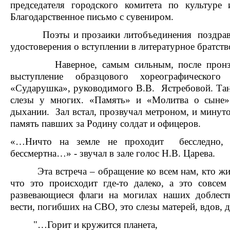
председателя городского комитета по культуре
Благодарственное письмо с сувениром.
Поэты и прозаики литобъединения поздравил
удостоверения о вступлении в литературное братств
Наверное, самым сильным, после пронзите
выступление образцового хореографическо
«Сударушка», руководимого В.В. Ястребовой. Тан
слезы у многих. «Память» и «Молитва о сыне
дыхании. Зал встал, прозвучал метроном, и минут
память павших за Родину солдат и офицеров.
«…Ничто на земле не проходит бесследно,
бессмертна…» - звучал в зале голос Н.В. Царева.
Эта встреча – обращение ко всем нам, кто жи
что это происходит где-то далеко, а это совсе
развевающиеся флаги на могилах наших доблес
вести, погибших на СВО, это слезы матерей, вдов, 
"…Горит и кружится планета,