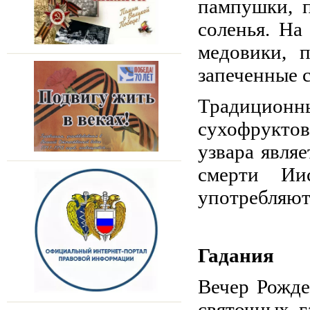
пампушки, п
соленья. На
медовики, 
запеченные с
Традиционн
сухофруктов
узвара явля
смерти Ии
употребляют
Гадания
Вечер Рожде
святочных г