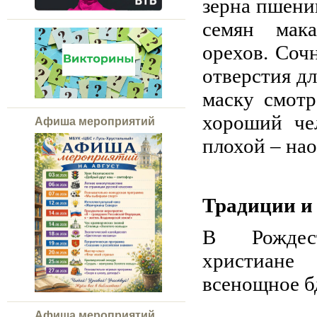
зерна пшени
семян мака
орехов. Соч
отверстия дл
маску смотр
хороший че
Афиша мероприятий
плохой – нао
Традиции и
В Рождест
христиане
всенощное б
Афиша мероприятий