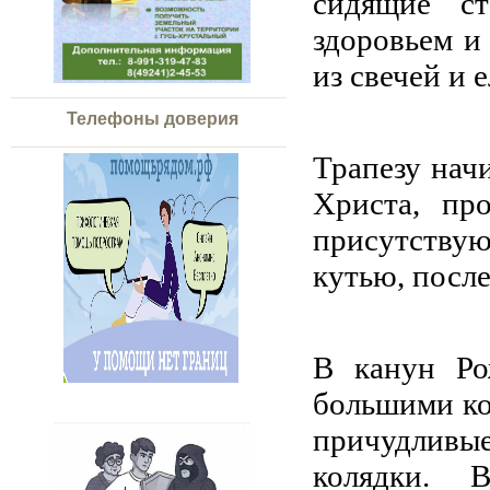
сидящие ст
здоровьем и
из свечей и 
Телефоны доверия
Трапезу нач
Христа, пр
присутству
кутью, посл
В канун Ро
большими ко
причудлив
колядки. 