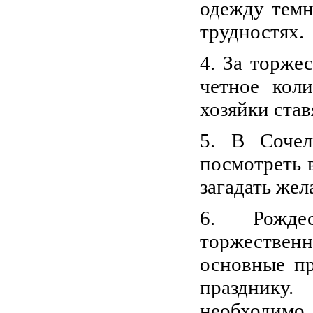
одежду темн
трудностях.
4. За торже
четное кол
хозяйки ста
5. В Соче
посмотреть 
загадать жел
6. Рожде
торжествен
основные пр
празднику
необходим