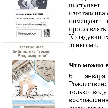
выступае
изготавлива
помещают 
прославлят
Колядующи
деньгами.
Электронная
библиотека "Земля
Владимирская"
Что можно е
6 января
Рождественс
только воду
восхождени
дозволяется