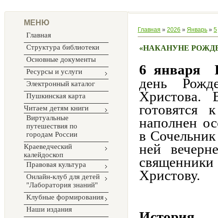
МЕНЮ
Главная
»
2026
»
Январь
»
5
Главная
Структура библиотеки
«НАКАНУНЕ РОЖД
Основные документы
6 января Р
Ресурсы и услуги
день Рожде
Электронный каталог
Христова. 
Пушкинская карта
готовятся 
Читаем детям книги
Виртуальные
наполнен о
путешествия по
в Сочельник
городам России
ней вечерн
Краеведческий
калейдоскоп
священники
Правовая культура
Христову.
Онлайн-клуб для детей
"Лаборатория знаний"
Клубные формирования
Наши издания
История