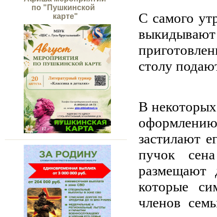
по "Пушкинской
С самого ут
карте"
выкидываю
приготовлен
столу подаю
В некоторых
оформлени
застилают е
пучок сен
размещают 
которые си
членов семь