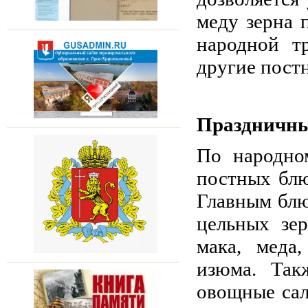
меду зерна 
народной т
другие пост
Праздничн
По народно
постных блю
Главным блюд
цельных зе
мака, меда,
изюма. Так
овощные сал