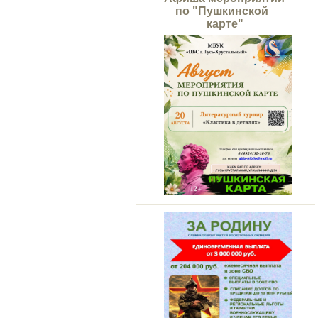
по "Пушкинской
карте"