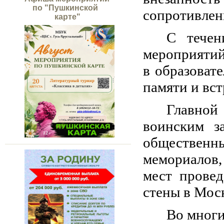
по "Пушкинской
сопротивлен
карте"
С течен
мероприятий
в образоват
памяти и вст
Главной
воинским з
общественны
мемориалов,
мест прове
стены в Мос
Во многи