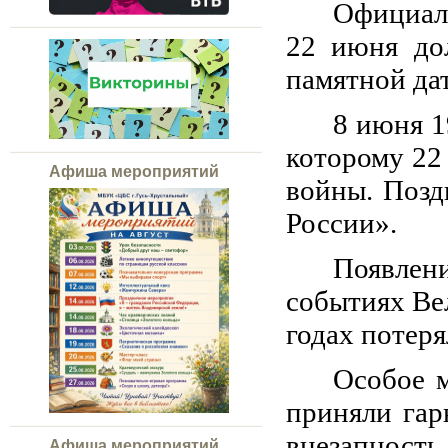
Официаль
22 июня дол
памятной да
8 июня 1
которому 22
Афиша мероприятий
войны. Позд
России».
Появлен
событиях Ве
годах потер
Особое м
приняли гар
внезапность
Афиша мероприятий