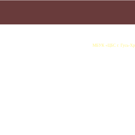
МБУК «ЦБС г. Гусь-Хру