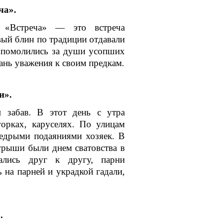
ча».
я «Встреча» — это встреча
вый блин по традиции отдавали
 помолились за души усопших
дань уважения к своим предкам.
и».
 забав. В этот день с утра
горках, каруселях. По улицам
щедрыми подаяниями хозяек. В
грыши были днем сватовства в
ались друг к другу, парни
 на парней и украдкой гадали,
.