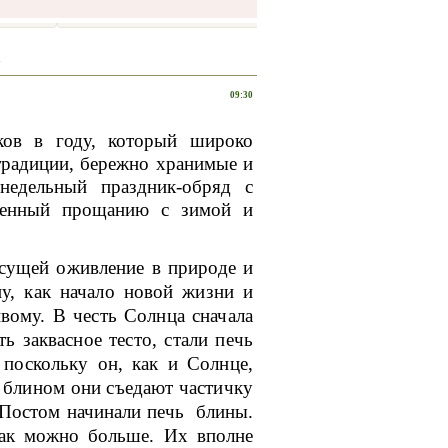
»
09:30
ков в году, который широко
 традиции, бережно хранимые и
недельный праздник-обряд с
ященный прощанию с зимой и
есущей оживление в природе и
ну, как начало новой жизни и
вому. В честь Солнца сначала
ь заквасное тесто, стали печь
поскольку он, как и Солнце,
с блином они съедают частичку
 Постом начинали печь блины.
как можно больше. Их вполне