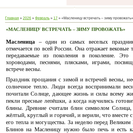
Главная
»
2026
»
Февраль
»
17
» «Масленицу встречать – зиму провожать
«МАСЛЕНИЦУ ВСТРЕЧАТЬ – ЗИМУ ПРОВОЖАТЬ»
Масленица
– один из самых веселых праздни
отмечается по всей России. Она отражает вековые
передаваемые из поколения в поколение. Это 
хороводами, песнями, плясками, играми, посв
встрече весны.
Праздник прощания с зимой и встречей весны, н
солнечное тепло. Люди всегда воспринимали вес
почитали Солнце, дающее жизнь и силы всему жи
пекли пресные лепёшки, а когда научились готовит
блины. Древние считали блин символом Солнца, 
жёлтый, круглый и горячий, и верили, что вместе 
его тепла и могущества.
За неделю перед Великим
Блинов на Масленицу нужно было печь и есть 