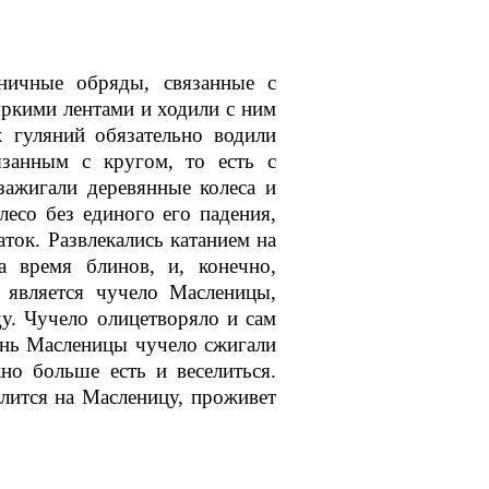
ничные обряды, связанные с
яркими лентами и ходили с ним
х гуляний обязательно водили
язанным с кругом, то есть с
зажигали деревянные колеса и
лесо без единого его падения,
аток. Развлекались катанием на
а время блинов, и, конечно,
 является чучело Масленицы,
у. Чучело олицетворяло и сам
ень Масленицы чучело сжигали
но больше есть и веселиться.
елится на Масленицу, проживет