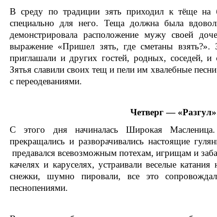
В среду по традиции зять приходил к тёще на 
специально для него. Теща должна была вдовол
демонстрировала расположение мужу своей доч
выражение «Пришел зять, где сметаны взять?». 
приглашали и других гостей, родных, соседей, и
Зятья славили своих тещ и пели им хвалебные песни
с переодеваниями.
Четверг — «Разгул»
С этого дня начиналась Широкая Масленица.
прекращались и разворачивались настоящие гуля
предавался всевозможным потехам, игрищам и забав
качелях и каруселях, устраивали веселые катания 
снежки, шумно пировали, все это сопровожда
песнопениями.