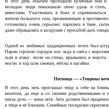
В этот день обычно проходили кулачные бои и и
молодые люди показывали свою удаль и стать,
невестами. Участвовать в боях и соревноваться
жители большого села, проживающие в противопо
готовились очень серьезно: парились в бане, сытн
даже обращались к колдунам с просьбой дать специ
Одной из любимых традиционных потех был штурм
Парни строили городок изо льда и снега с воротами
шли в атаку: лезли на стены, врывались в ворота
могли: в ход шли снежки, мётлы и нагайки.
Пятница — «Тещины веч
В этот день зять приглашал тещу к себе на блин
визитом, да еще и со своими родственниками и 
пекла дочь — жена зятя. Зять должен был продемо
к тёще и её близким. Семейные посиделки скрепля