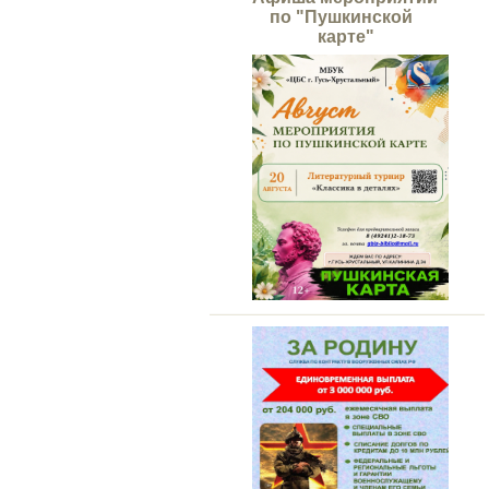
по "Пушкинской
карте"