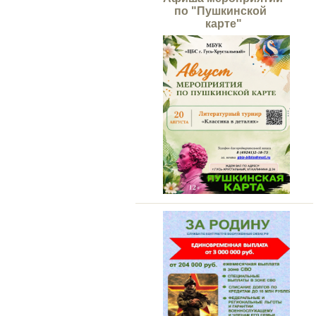
по "Пушкинской
карте"