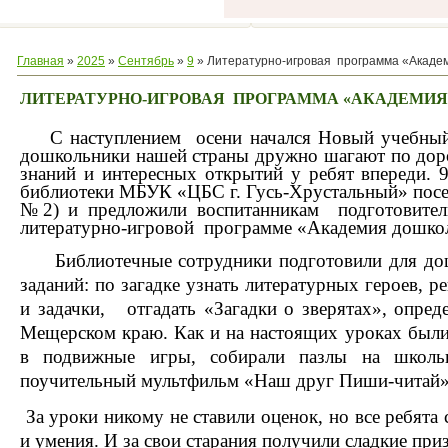
Главная
»
2025
»
Сентябрь
»
9
» Литературно-игровая программа «Акаде
ЛИТЕРАТУРНО-ИГРОВАЯ ПРОГРАММА «АКАДЕМИ
С наступлением осени начался Новый учебный 
дошкольники нашей страны дружно шагают по дор
знаний и интересных открытий у ребят впереди. 9
библиотеки МБУК «ЦБС г. Гусь-Хрустальный» посет
№2) и предложили воспитанникам подготовител
литературно-игровой программе «Академия дошк
Библиотечные сотрудники подготовили для дош
заданий: по загадке узнать литературных героев, 
и задачки, отгадать «Загадки о зверятах», опре
Мещерском краю. Как и на настоящих уроках были 
в подвижные игры, собирали пазлы на школь
поучительный мультфильм «Наш друг Пиши-читай»
За уроки никому не ставили оценок, но все ребята 
и умения. И за свои старания получили сладкие при