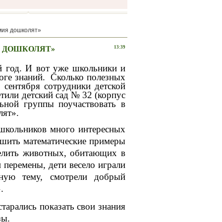
мия дошколят»
Я ДОШКОЛЯТ»
13:39
год. И вот уже школьники и
оге знаний. Сколько полезных
 сентября сотрудники детской
или детский сад № 32 (корпус
ьной группы поучаствовать в
олят».
кольников много интересных
решить математические примеры
делить животных, обитающих в
перемены, дети весело играли
ную тему, смотрели добрый
.
старались показать свои знания
зы.