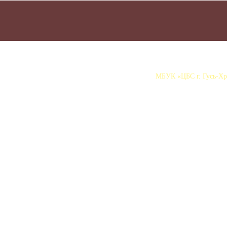
МБУК «ЦБС г. Гусь-Хру