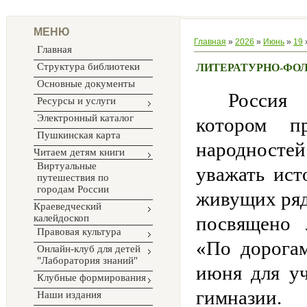
МЕНЮ
Главная
»
2026
»
Июнь
»
19
Главная
Структура библиотеки
ЛИТЕРАТУРНО-ФО
Основные документы
Россия 
Ресурсы и услуги
Электронный каталог
котором п
Пушкинская карта
народносте
Читаем детям книги
Виртуальные
уважать ист
путешествия по
городам России
живущих ряд
Краеведческий
калейдоскоп
посвящено 
Правовая культура
«По дорога
Онлайн-клуб для детей
"Лаборатория знаний"
июня для у
Клубные формирования
гимназии.
Наши издания