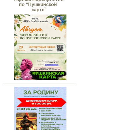
по "Пушкинской
карте"