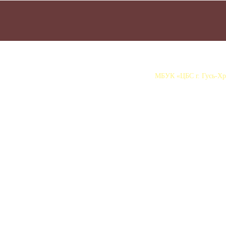
МБУК «ЦБС г. Гусь-Хру