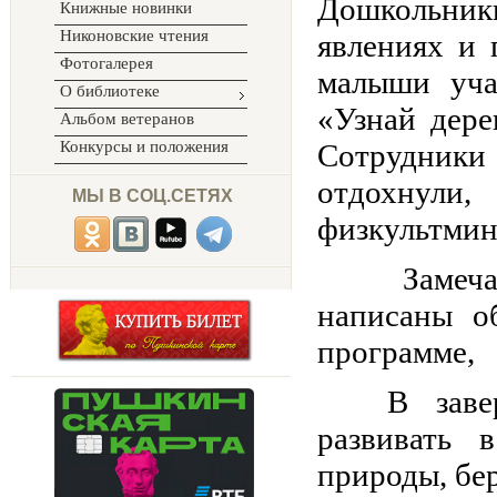
Дошкольни
Книжные новинки
Никоновские чтения
явлениях и 
Фотогалерея
малыши уча
О библиотеке
«Узнай дере
Альбом ветеранов
Конкурсы и положения
Сотрудники
отдохнул
МЫ В СОЦ.СЕТЯХ
физкультм
Замечат
написаны о
программе,
В завер
развивать 
природы, бе