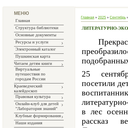
МЕНЮ
Главная
»
2025
»
Сентябрь
Главная
Структура библиотеки
ЛИТЕРАТУРНО-ЭКО
Основные документы
Прекрасное
Ресурсы и услуги
преобразило
Электронный каталог
Пушкинская карта
подобранны
Читаем детям книги
Виртуальные
25 сентяб
путешествия по
городам России
посетили де
Краеведческий
воспитан
калейдоскоп
Правовая культура
литературн
Онлайн-клуб для детей
"Лаборатория знаний"
в лес осен
Клубные формирования
рассказ ве
Наши издания