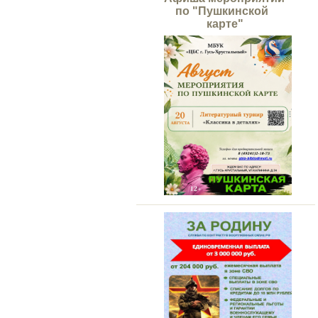
по "Пушкинской
карте"