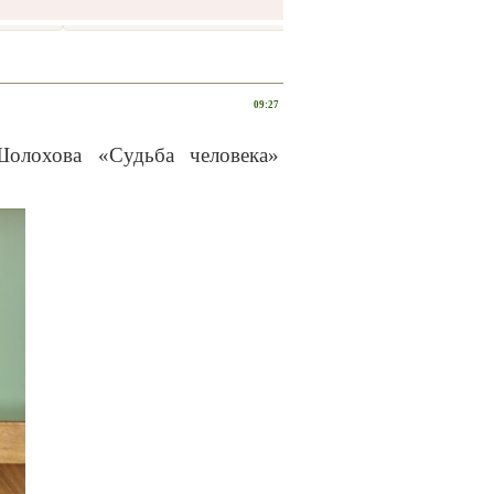
09:27
олохова «Судьба человека»