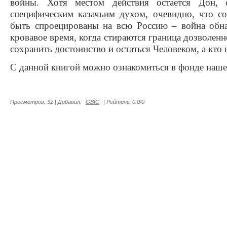
войны. Хотя местом действия остается Дон,
специфическим казачьим духом, очевидно, что с
быть спроецированы на всю Россию – война обна
кровавое время, когда стираются граница дозволенно
сохранить достоинство и остаться Человеком, а кто н
С данной книгой можно ознакомиться в фонде наше
Просмотров
:
32
|
Добавил
:
GBIC
|
Рейтинг
:
0.0
/
0