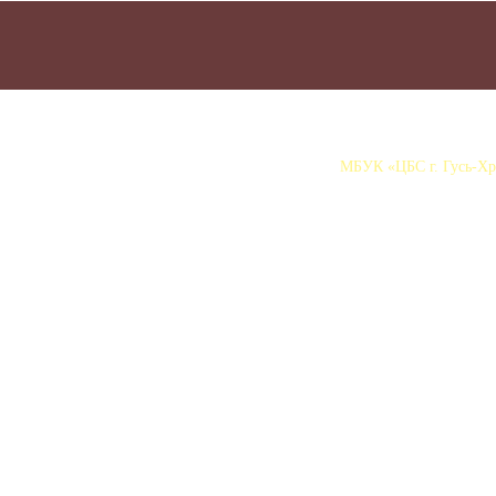
МБУК «ЦБС г. Гусь-Хру