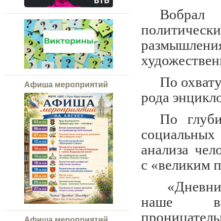
Вобрал 
политически
размышле
художествен
По охвату
Афиша мероприятий
рода энцикл
По глуб
социальных 
анализа чел
с «великим 
«Дневник
наше вр
проницате
Афиша мероприятий