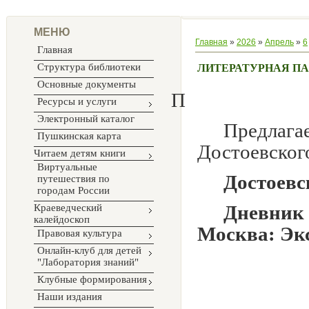
МЕНЮ
Главная
»
2026
»
Апрель
»
6
Главная
Структура библиотеки
ЛИТЕРАТУРНАЯ П
Основные документы
П
Ресурсы и услуги
Электронный каталог
Предла
Пушкинская карта
Достоевског
Читаем детям книги
Виртуальные
Достоевс
путешествия по
городам России
Дневник
Краеведческий
калейдоскоп
Москва: Экс
Правовая культура
Онлайн-клуб для детей
"Лаборатория знаний"
Клубные формирования
Наши издания