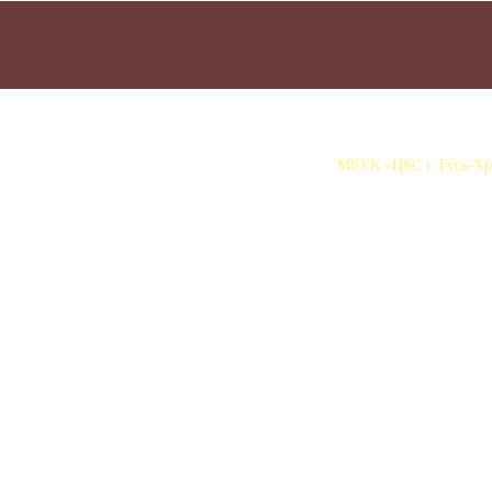
МБУК «ЦБС г. Гусь-Хру