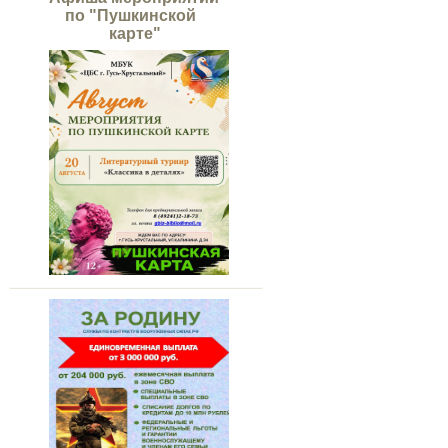
по "Пушкинской
карте"