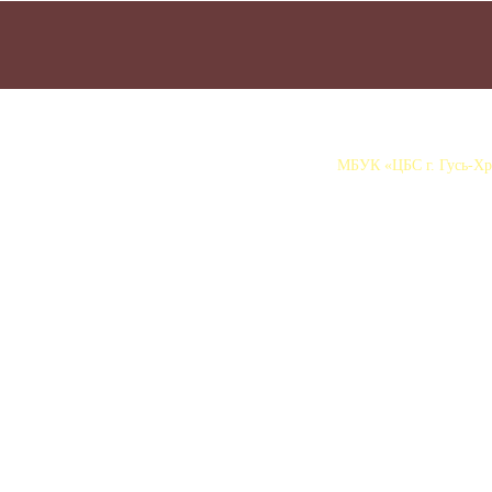
МБУК «ЦБС г. Гусь-Хру