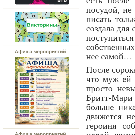
есть после 
посудой, не
писать толь
создала для 
поступить
собственных 
Афиша мероприятий
нее самой…
После сорок
что муж ей 
просто невы
Бритт-Мари 
больше ника
движется н
героиня со
Афиша мероприятий