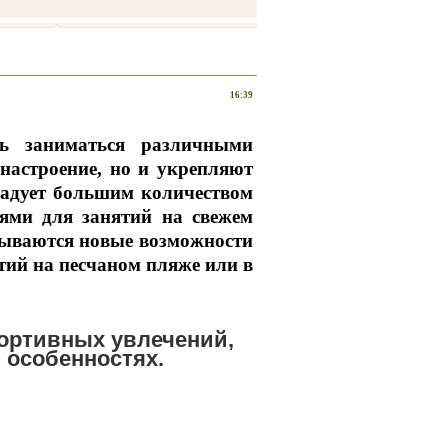
16:39
ть заниматься различными
настроение, но и укрепляют
 радует большим количеством
иями для занятий на свежем
крываются новые возможности
тий на песчаном пляже или в
портивных увлечений,
 особенностях.