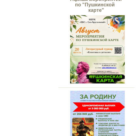
по "Пушкинской
карте"