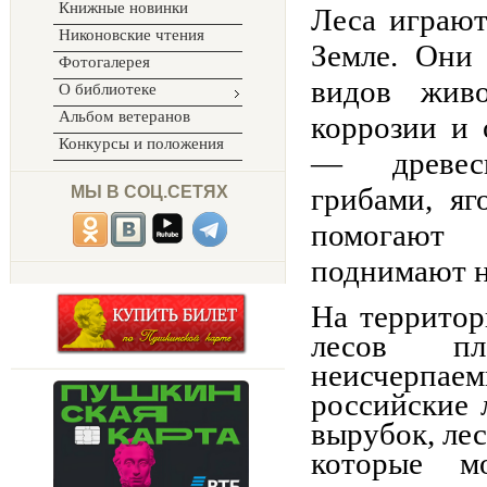
Книжные новинки
Леса играю
Никоновские чтения
Земле. Они
Фотогалерея
видов жив
О библиотеке
Альбом ветеранов
коррозии и
Конкурсы и положения
— древеси
грибами, я
МЫ В СОЦ.СЕТЯХ
помогают 
поднимают н
На территор
лесов пл
неисчерпае
российские 
вырубок, ле
которые м