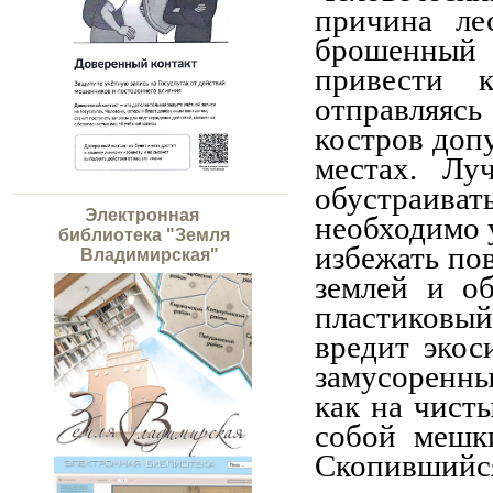
причина ле
брошенный 
привести к
отправляясь
костров доп
местах. Лу
обустраива
Электронная
необходимо 
библиотека "Земля
избежать пов
Владимирская"
землей и о
пластиковый
вредит экос
замусоренны
как на чисты
собой мешк
Скопившийся