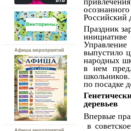
привлечен
осознанног
Российский д
Праздник зар
инициатив
Управление
выпустило ц
Афиша мероприятий
народных шк
в нем пред
школьников.
по посадке д
Генетичес
деревьев
Впервые пра
в советское
Афиша мероприятий