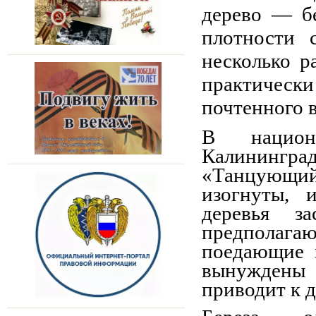
дерево — б
плотности 
несколько р
практически
почтенного в
В национ
Калинингра
«Танцующий 
изогнуты, и
деревья з
предполаг
поедающие 
вынуждены 
приводит к 