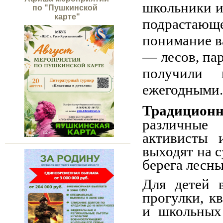
школьники и
по "Пушкинской
карте"
подрастаю
понимание в
— лесов, па
получили 
ежегодными.
Традиционн
различные 
активисты 
выходят на 
берега лесн
Для детей 
прогулки, к
и школьных