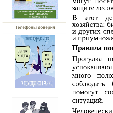
могут посе
защите лесо
В этот де
хозяйства: б
Телефоны доверия
и других сп
и приумножа
Правила пов
Прогулка 
успокаиваю
много пол
соблюдать 
помогут со
ситуаций.
Человеческ