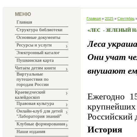
МЕНЮ
Главная
»
2025
»
Сентябрь
Главная
Структура библиотеки
«ЛЕС - ЗЕЛЕНЫЙ 
Основные документы
Леса украш
Ресурсы и услуги
Электронный каталог
Они учат че
Пушкинская карта
Читаем детям книги
внушают ему
Виртуальные
путешествия по
городам России
Краеведческий
Ежегодно 1
калейдоскоп
Правовая культура
крупнейш
Онлайн-клуб для детей
Российский д
"Лаборатория знаний"
Клубные формирования
История
Наши издания