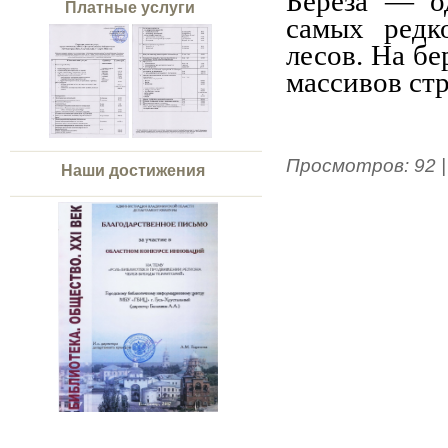
Береза — о
Платные услуги
самых редк
лесов. На б
массивов ст
Просмотров
:
92
Наши достижения