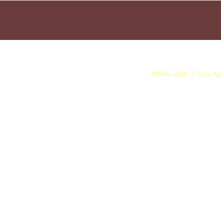
МБУК «ЦБС г. Гусь-Хру