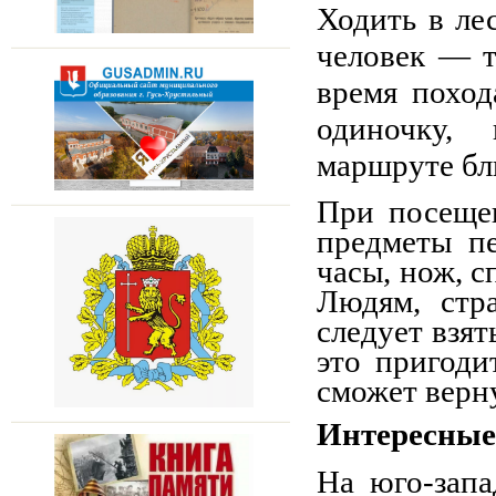
Ходить в ле
человек — т
время поход
одиночку,
маршруте бл
При посещен
предметы пе
часы, нож, с
Людям, стр
следует взя
это пригоди
сможет верн
Интересные
На юго-запа