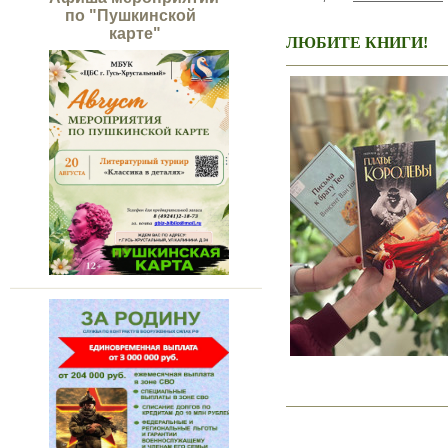
по "Пушкинской
карте"
ЛЮБИТЕ КНИГИ!