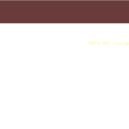
МБУК «ЦБС г. Гусь-Хру