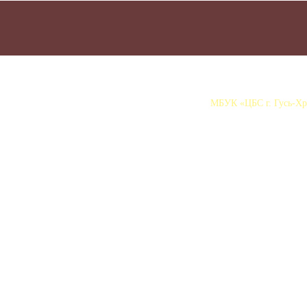
МБУК «ЦБС г. Гусь-Хру