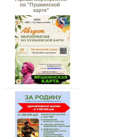
по "Пушкинской
карте"