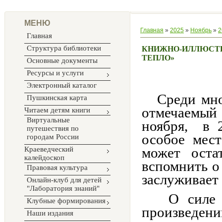
МЕНЮ
Главная
»
2025
»
Ноябрь
»
2
Главная
Структура библиотеки
КНИЖНО-ИЛЛЮСТРА
ТЕПЛО»
Основные документы
Ресурсы и услуги
Электронный каталог
Среди мног
Пушкинская карта
отмечаемый
Читаем детям книги
Виртуальные
ноября, в 
путешествия по
особое мест
городам России
может оста
Краеведческий
калейдоскоп
вспомнить о
Правовая культура
заслуживает 
Онлайн-клуб для детей
"Лаборатория знаний"
О силе ма
Клубные формирования
произведен
Наши издания