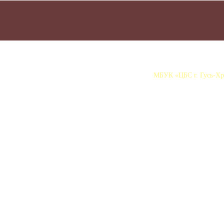
МБУК «ЦБС г. Гусь-Хру