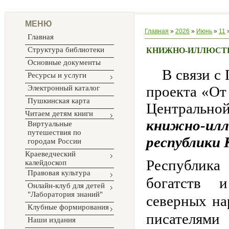
МЕНЮ
Главная
»
2026
»
Июнь
»
11
»
Главная
Структура библиотеки
КНИЖНО-ИЛЛЮСТР
Основные документы
В связи с Г
Ресурсы и услуги
проекта «От
Электронный каталог
Пушкинская карта
Центральн
Читаем детям книги
книжно-ил
Виртуальные
путешествия по
республики
городам России
Краеведческий
Республик
калейдоскоп
Правовая культура
богатств 
Онлайн-клуб для детей
"Лаборатория знаний"
северных на
Клубные формирования
писателями
Наши издания