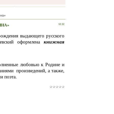
ина»
ИНА»
12:22
 рождения выдающего русского
севский оформлена
книжная
полненные любовью к Родине и
ниями произведений, а также,
и поэта.