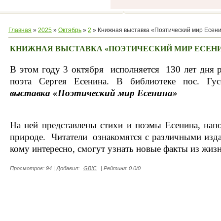
Главная
»
2025
»
Октябрь
»
2
» Книжная выставка «Поэтический мир Есен
КНИЖНАЯ ВЫСТАВКА «ПОЭТИЧЕСКИЙ МИР ЕСЕН
В этом году 3 октября исполняется 130 лет дня
поэта Сергея Есенина. В библиотеке
пос. Гу
выставка «Поэтический мир Есенина»
На ней представлены стихи и поэмы Есенина, на
природе. Читатели ознакомятся с различными изда
кому интересно, смогут узнать новые факты из жизн
Просмотров
:
94
|
Добавил
:
GBIC
|
Рейтинг
:
0.0
/
0