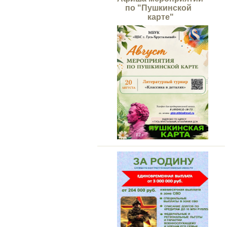
по "Пушкинской
карте"