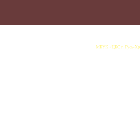
МБУК «ЦБС г. Гусь-Хру