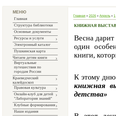
МЕНЮ
Главная
»
2026
»
Апрель
»
1
Главная
Структура библиотеки
КНИЖНАЯ ВЫСТАВК
Основные документы
Весна дарит
Ресурсы и услуги
один особе
Электронный каталог
Пушкинская карта
книги, котор
Читаем детям книги
Виртуальные
путешествия по
городам России
К этому дню
Краеведческий
калейдоскоп
книжная в
Правовая культура
детства»
Онлайн-клуб для детей
"Лаборатория знаний"
Клубные формирования
Наши издания
В этот ден