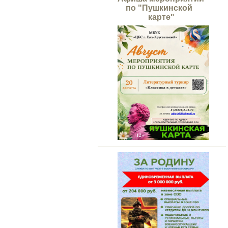
по "Пушкинской
карте"