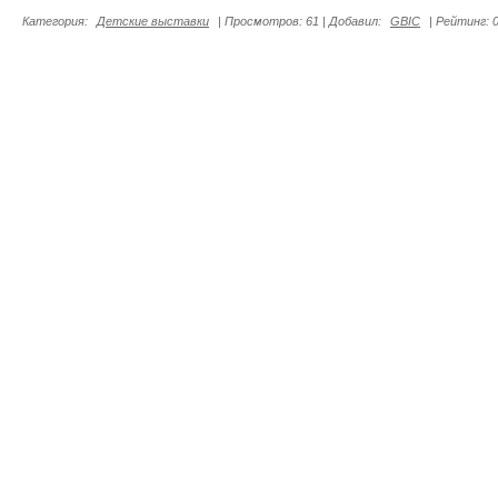
Категория
:
Детские выставки
|
Просмотров
:
61
|
Добавил
:
GBIC
|
Рейтинг
:
0