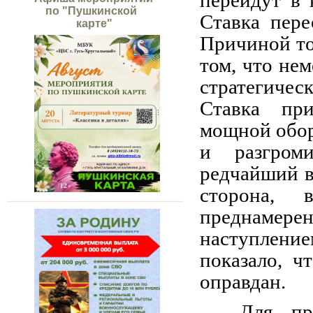
перейдут в 
по "Пушкинской
Ставка пере
карте"
Причиной то
том, что не
стратегиче
Ставка пр
мощной обор
и разгром
редчайший в
сторона, в
преднамерен
наступлен
показало, ч
оправдан.
Для пр