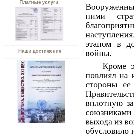
Платные услуги
Вооруженных
ними стра
благоприят
наступления
этапом в д
войны.
Наши достижения
Кроме э
повлиял на 
стороны ее
Правительст
вплотную за
союзниками 
выхода из в
обусловило 