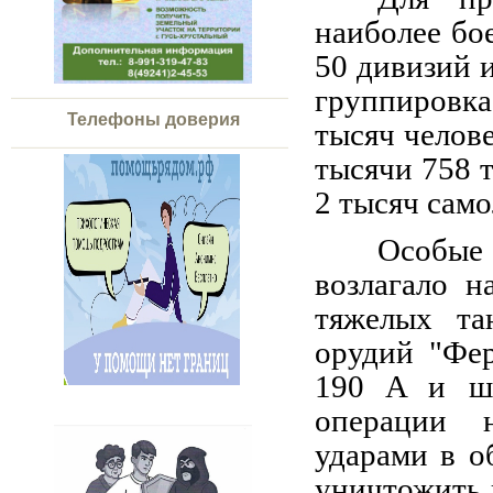
наиболее бо
50 дивизий 
группировка
Телефоны доверия
тысяч челове
тысячи 758 
2 тысяч само
Особые
возлагало 
тяжелых та
орудий "Фер
190 A и шт
операции 
ударами в о
уничтожить 