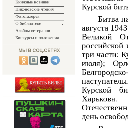
Книжные новинки
Курской битв
Никоновские чтения
Фотогалерея
Битва н
О библиотеке
августа 1943
Альбом ветеранов
Великой О
Конкурсы и положения
российской 
МЫ В СОЦ.СЕТЯХ
три части: 
июля); Ор
Белгородс
наступател
Курской б
Харькова.
Отечественн
день освобо