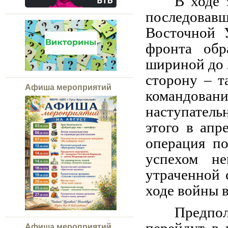
В ходе 
последовав
Восточной У
фронта обр
шириной до 
сторону – т
Афиша мероприятий
командован
наступатель
этого в апр
операция по
успехом н
утраченной 
ходе войны в
Предпол
Афиша мероприятий