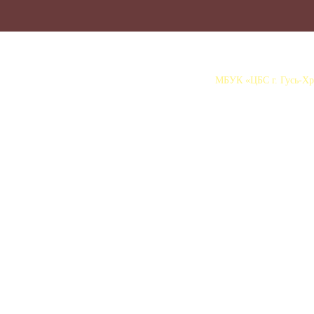
МБУК «ЦБС г. Гусь-Хру