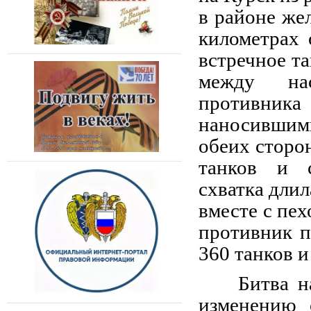
в районе же
километрах 
встречное т
между нас
противник
наносившим
обеих сторо
танков и с
схватка длил
вместе с пе
противник п
360 танков 
Битва н
изменению 