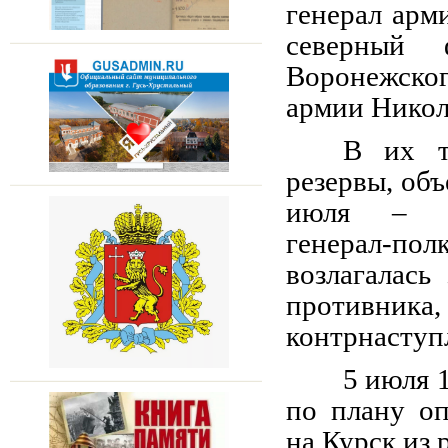
генерал арм
северный 
Воронежск
армии Никол
В их т
резервы, об
июля – С
генерал‑п
возлагалась
противника
контрнаступл
5 июля 
по плану оп
на Курск из 