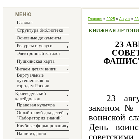
МЕНЮ
Главная
»
2025
»
Август
»
23
Главная
Структура библиотеки
КНИЖНАЯ ЛЕТОПИ
Основные документы
23 А
Ресурсы и услуги
СОВЕ
Электронный каталог
ФАШИСТ
Пушкинская карта
Читаем детям книги
Виртуальные
путешествия по
городам России
Краеведческий
23 авг
калейдоскоп
Правовая культура
законом № 
Онлайн-клуб для детей
воинской сл
"Лаборатория знаний"
День воин
Клубные формирования
Наши издания
советскими