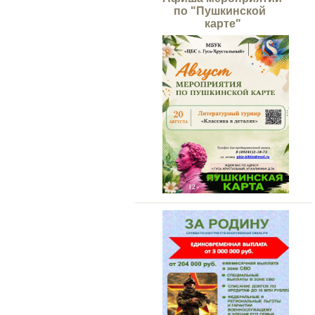
по "Пушкинской
карте"