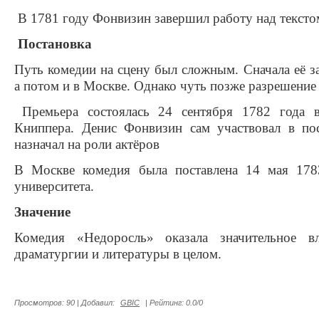
В 1781 году Фонвизин завершил работу над тексто
Постановка
Путь комедии на сцену был сложным
. Сначала её 
а потом и в Москве. Однако чуть позже разрешение
Премьера состоялась 24 сентября 1782 года
в
Книппера. Денис Фонвизин сам участвовал в пос
назначал на роли актёров
В Москве
комедия была поставлена 14 мая 1783
университета.
Значение
Комедия «Недоросль» оказала значительное в
драматургии и литературы в целом
.
Просмотров
:
90
|
Добавил
:
GBIC
|
Рейтинг
:
0.0
/
0