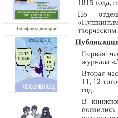
1815 года, 
По отдель
«Пушкиным»
творческим 
Телефоны доверия
Публикаци
Первая ча
журнала «Л
Вторая час
11, 12 тог
год.
В книжно
появились
издательст