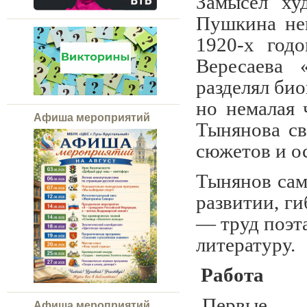
Замысел ху
Пушкина нек
1920-х год
Вересаева 
разделял би
но немалая 
Афиша мероприятий
Тынянова св
сюжетов и о
Тынянов сам
развитии, ги
— труд поэта
литературу.
Работа
Первые 
Афиша мероприятий