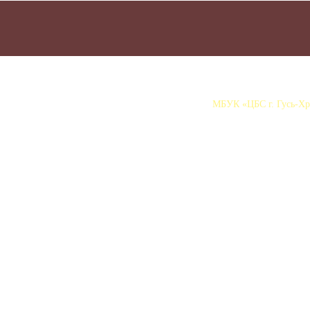
МБУК «ЦБС г. Гусь-Хру