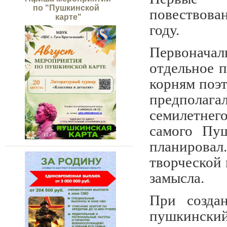
по "Пушкинской
повествова
карте"
году.
Первоначал
отдельное 
корням поэ
предполаг
семилетнего
самого Пуш
планировал
творческой 
замысла.
При созда
пушкинский