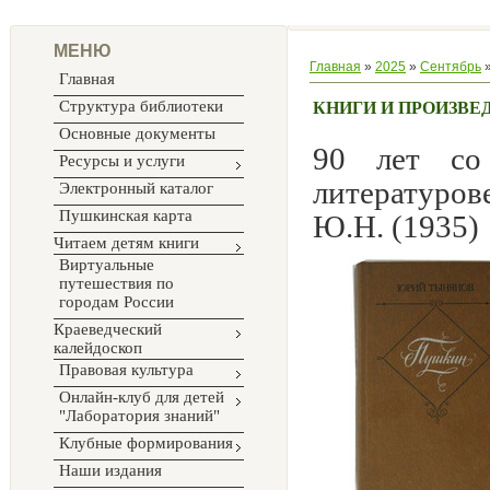
МЕНЮ
Главная
»
2025
»
Сентябрь
Главная
Структура библиотеки
КНИГИ И ПРОИЗВЕД
Основные документы
90 лет со
Ресурсы и услуги
литературо
Электронный каталог
Пушкинская карта
Ю.Н. (1935)
Читаем детям книги
Виртуальные
путешествия по
городам России
Краеведческий
калейдоскоп
Правовая культура
Онлайн-клуб для детей
"Лаборатория знаний"
Клубные формирования
Наши издания