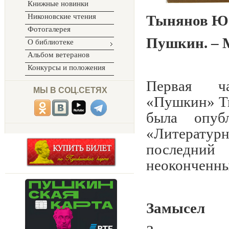
Книжные новинки
Никоновские чтения
Тынянов Ю
Фотогалерея
Пушкин. – М
О библиотеке
Альбом ветеранов
Конкурсы и положения
Первая ча
МЫ В СОЦ.СЕТЯХ
«Пушкин» Т
была опуб
«Литерату
последни
неоконченн
Замысел