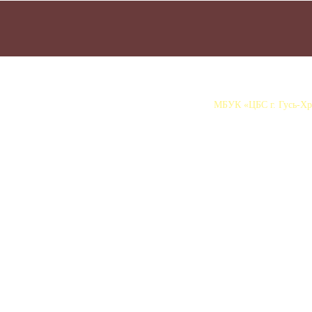
МБУК «ЦБС г. Гусь-Хру