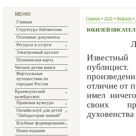
МЕНЮ
Главная
»
2026
»
Февраль
»
Главная
Структура библиотеки
ЮБИЛЕЙ ПИСАТЕЛ
Основные документы
Л
Ресурсы и услуги
Электронный каталог
Известный
Пушкинская карта
публицист
Читаем детям книги
Виртуальные
произведен
путешествия по
отличие от 
городам России
Краеведческий
имел ничег
калейдоскоп
своих пр
Правовая культура
Онлайн-клуб для детей
духовенства 
"Лаборатория знаний"
Клубные формирования
Наши издания