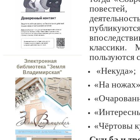
повестей, 
деятельно
публикуются
впоследст
классики. 
пользуются 
Электронная
библиотека "Земля
«Некуда»;
Владимирская"
«На ножах»
«Очарованн
«Интересн
«Чёртовы к
Судьба и тв