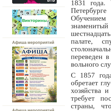
1831 года.
Петербурге
Обучением
знаменитый 
шестнадцат
палате, с
Афиша мероприятий
столонача
переведен в
вольного сл
С 1857 год
обретает гл
хозяйства 
требует по
страны, чт
Афиша мероприятий