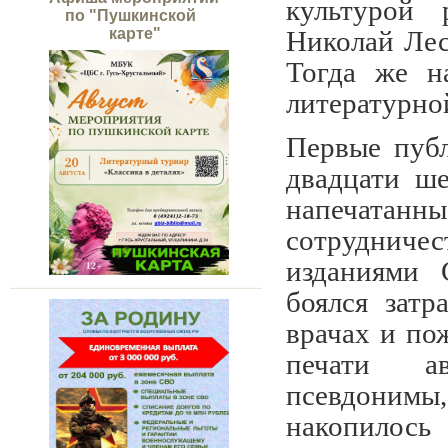
культурой
по "Пушкинской
Николай Лес
карте"
Тогда же н
литературно
Первые публ
двадцати ше
напечатан
сотруднич
изданиями 
боялся затр
врачах и по
печати ав
псевдоним
накопилось