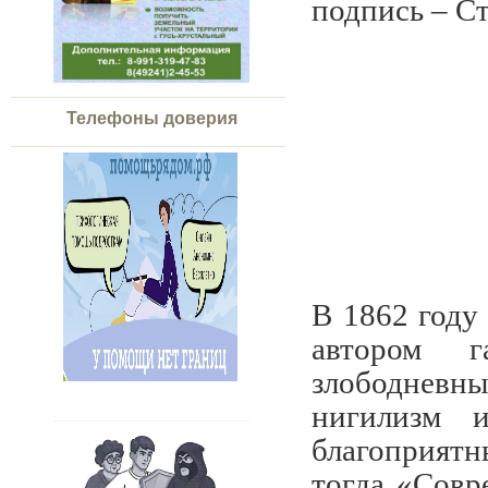
подпись – С
Телефоны доверия
В 1862 году
автором г
злободневны
нигилизм и
благоприят
тогда «Совр