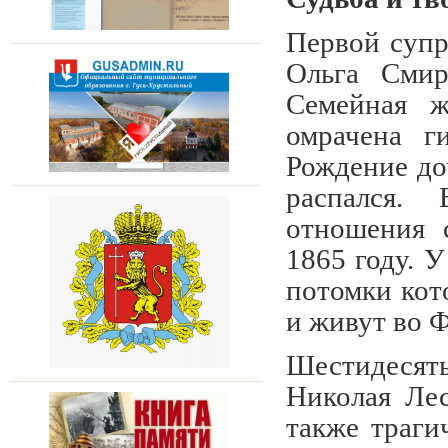
Первой супр
Ольга Смир
Семейная ж
омрачена г
Рождение до
распался.
отношения 
1865 году. 
потомки кот
и живут во 
Шестидеся
Николая Лес
также траги