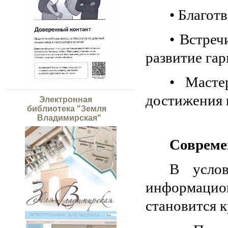
• Благот
• Встреч
развитие га
• Масте
достижения 
Электронная
библиотека "Земля
Владимирская"
Совреме
В усло
информаци
становится 