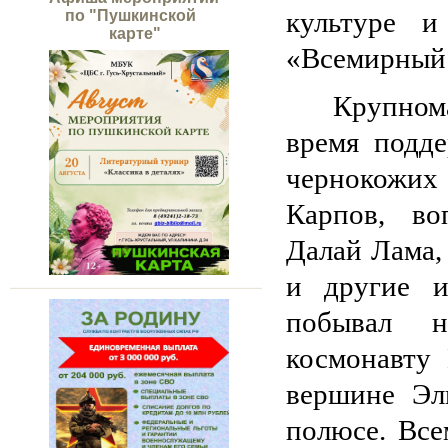
культуре и
по "Пушкинской
карте"
«Всемирный 
Крупном
время подде
чернокожих
Карпов, во
Далай Лама,
и другие и
побывал н
космонавту
вершине Эл
полюсе. Все