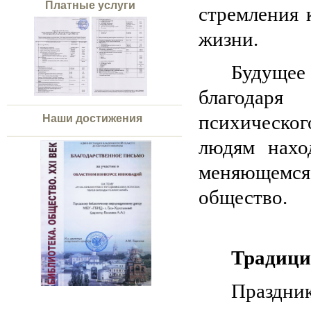
Платные услуги
стремления 
жизни.
Будущее
благодаря
психическог
Наши достижения
людям нахо
меняющемс
общество.
Традиц
Праздни