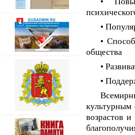
• Повы
психическог
• Популя
• Спосо
общества
• Развив
• Поддер
Всемирн
культурным
возрастов и
благополу