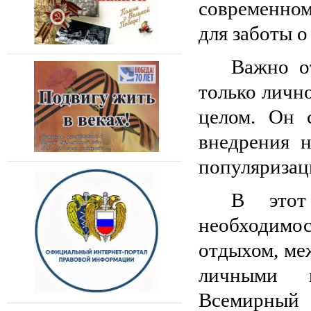
современно
для заботы 
Важно о
только личн
целом. Он 
внедрения 
популяризац
В этот
необходимо
отдыхом, ме
личными и
Всемирный 