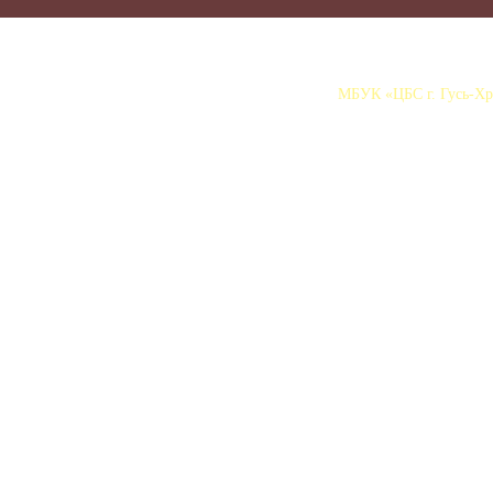
МБУК «ЦБС г. Гусь-Хру