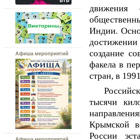
движения
общественны
Индии. Осно
достижении
создание со
Афиша мероприятий
факела в пе
стран, в 1991
Российс
тысячи кил
направлен
Крымской в
России эст
Афиша мероприятий