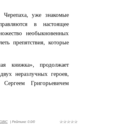
 Черепаха, уже знакомые
правляются в настоящее
ножество необыкновенных
еть препятствия, которые
я книжка», продолжает
вух неразлучных героев,
 Сергеем Григорьевичем
GBIC
|
Рейтинг
:
0.0
/
0