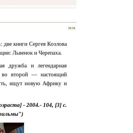
16:34
: две книги Сергея Козлова
ции: Львенок и Черепаха.
ая дружба и легендарная
т во второй — настоящий
уть, ищут новую Африку и
зраста] - 2004.- 104, [3] с.
фильмы")