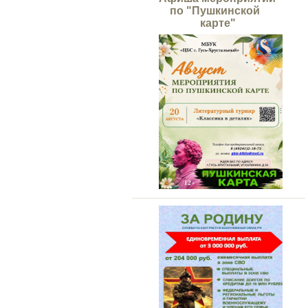
по "Пушкинской
карте"