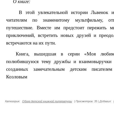
О книге:
В этой увлекательной истории Львенок и
читателям по знаменитому мультфильму, от
путешествие. Вместе им предстоит пережить м
приключений, встретить новых друзей и преодол
встречаются на их пути.
Книга, вышедшая в серии «Моя любима
полюбившуюся тему дружбы и взаимовыручки д
созданных замечательным детским писателем
Козловым
Категория
:
Обзор детской книжной литературы
|
Просмотров
:
35
|
Добавил
: