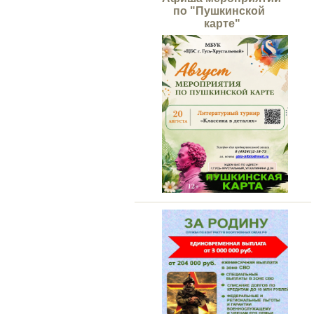
по "Пушкинской
карте"