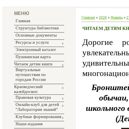
МЕНЮ
Главная
»
2026
»
Январь
»
2
Главная
Структура библиотеки
ЧИТАЕМ ДЕТЯМ К
Основные документы
Дорогие р
Ресурсы и услуги
Электронный каталог
увлекательн
Пушкинская карта
удивител
Читаем детям книги
Виртуальные
многонацион
путешествия по
городам России
Бронштейн
Краеведческий
калейдоскоп
обычаи,
Правовая культура
Онлайн-клуб для детей
школьного в
"Лаборатория знаний"
(Де
Клубные формирования
Наши издания