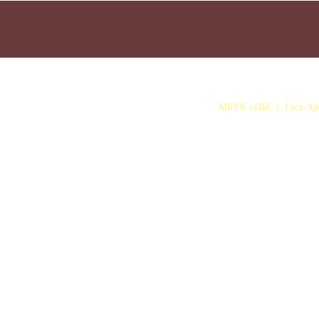
МБУК «ЦБС г. Гусь-Хру