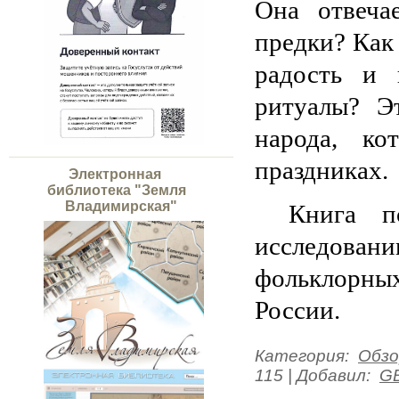
Она отвеча
предки? Как
радость и 
ритуалы? Э
народа, ко
праздниках.
Электронная
библиотека "Земля
Владимирская"
Книга п
исследовани
фольклорны
России.
Категория
:
Обзо
115
|
Добавил
:
G