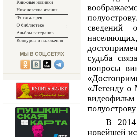
Книжные новинки
вообража
Никоновские чтения
полуостров
Фотогалерея
О библиотеке
сведений 
Альбом ветеранов
населяющ
Конкурсы и положения
достоприме
МЫ В СОЦ.СЕТЯХ
судьба связ
вопросы ви
«Достопри
«Легенду о 
видеофил
полуострову
В 2014 го
новейшей ис