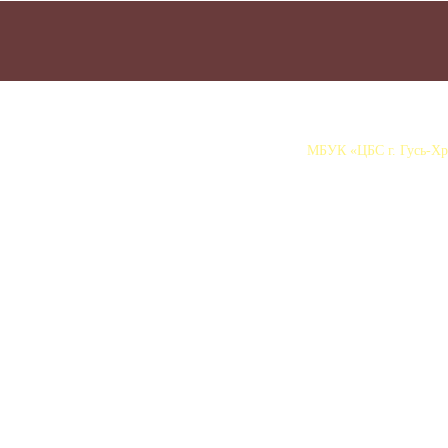
МБУК «ЦБС г. Гусь-Хру