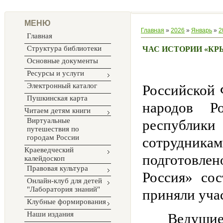
МЕНЮ
Главная
»
2026
»
Январь
»
2
Главная
Структура библиотеки
ЧАС ИСТОРИИ «КР
Основные документы
2026 год
Ресурсы и услуги
Электронный каталог
Российской 
Пушкинская карта
народов Р
Читаем детям книги
Виртуальные
республик
путешествия по
городам России
сотрудни
Краеведческий
подготовлен
калейдоскоп
Правовая культура
Россия» со
Онлайн-клуб для детей
"Лаборатория знаний"
приняли учас
Клубные формирования
Наши издания
Ведущие п