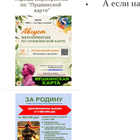
А если н
по "Пушкинской
карте"