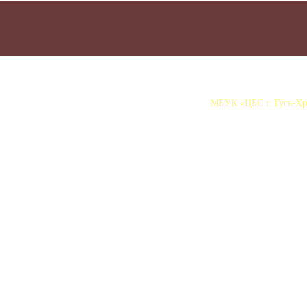
МБУК «ЦБС г. Гусь-Хру