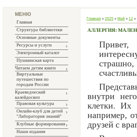
МЕНЮ
Главная
»
2025
»
Май
»
12
» 
Главная
Структура библиотеки
АЛЛЕРГИЯ: МАЛЕН
Основные документы
Привет,
Ресурсы и услуги
интересну
Электронный каталог
Пушкинская карта
страшно,
Читаем детям книги
счастлив
Виртуальные
путешествия по
Представ
городам России
Краеведческий
внутри нег
калейдоскоп
клетки. Их
Правовая культура
Онлайн-клуб для детей
например, о
"Лаборатория знаний"
друзей с вра
Клубные формирования
Наши издания