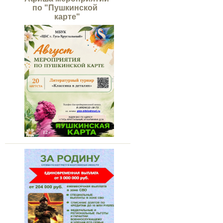
по "Пушкинской
карте"