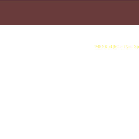
МБУК «ЦБС г. Гусь-Хру