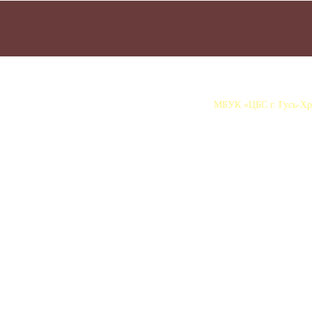
МБУК «ЦБС г. Гусь-Хру