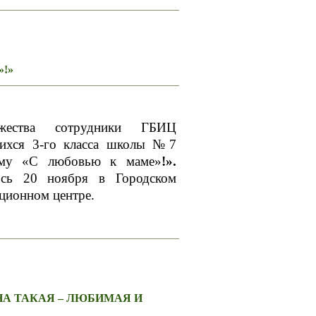
!»
жества сотрудники ГБИЦ
щихся 3-го класса школы №7
мму «С любовью к маме»
!».
ось 20 ноября в Городском
ционном центре.
А ТАКАЯ – ЛЮБИМАЯ И