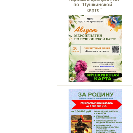
по "Пушкинской
карте"