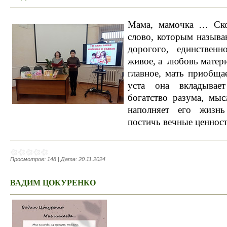
Мама, мамочка … Скол
слово, которым называ
дорогого, единствен
живое, а любовь матер
главное, мать приобща
уста она вкладывае
богатство разума, мыс
наполняет его жизнь
постичь вечные ценност
Просмотров:
148
|
Дата:
20.11.2024
ВАДИМ ЦОКУРЕНКО