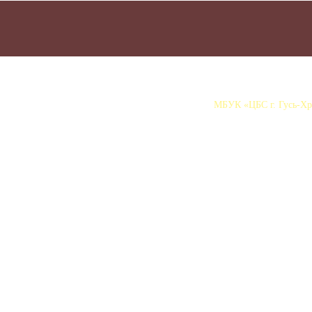
МБУК «ЦБС г. Гусь-Хру