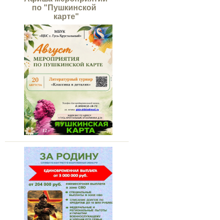
по "Пушкинской
карте"