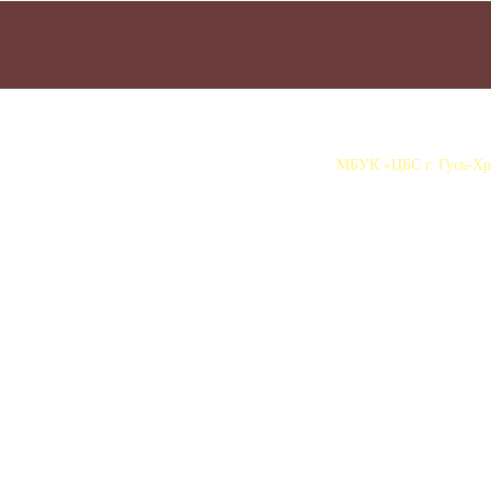
МБУК «ЦБС г. Гусь-Хру