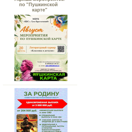
по "Пушкинской
карте"