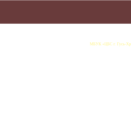
МБУК «ЦБС г. Гусь-Хру