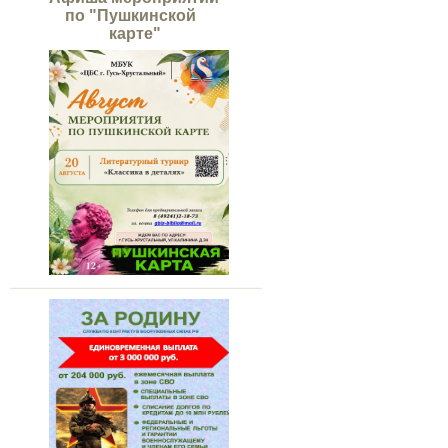
по "Пушкинской
карте"