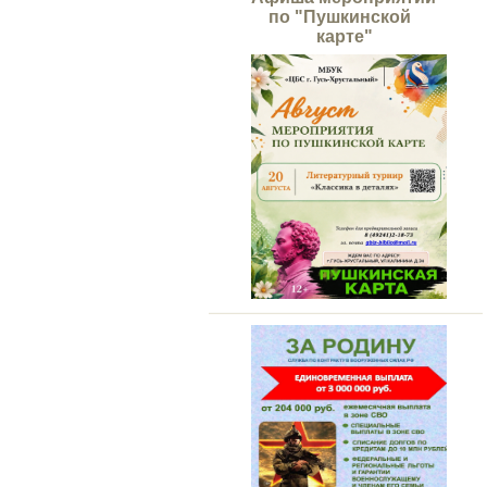
по "Пушкинской
карте"