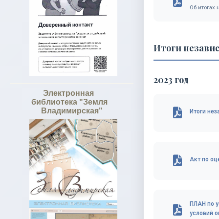
Об итогах 
Итоги независ
2023 год
Электронная
библиотека "Земля
Владимирская"
Итоги нез
Акт по оц
ПЛАН по у
условий ок