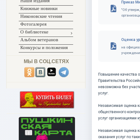
Наши издания
Приказ Ми
Книжные новинки
"Об утверж
организац
Никоновские чтения
Фотогалерея
О библиотеке
Альбом ветеранов
Оценка ур
Конкурсы и положения
на официа
учреждени
МЫ В СОЦ.СЕТЯХ
Повышение качества о
Правительства Россий
невозможна без участ
услуг.
Независимая оценка к
общественного контро
услуг организациями к
Независимая оценка к
оказания услуг по так