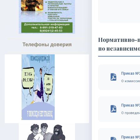
Нормативно-п
Телефоны доверия
по независимо
Приказ №2
О комиссии
Приказ №2
О проведен
Приказ №2