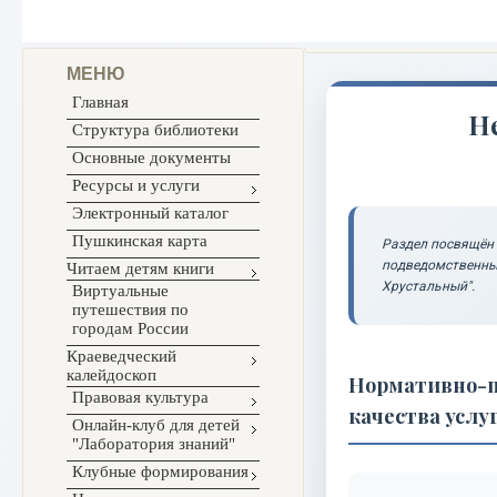
МЕНЮ
Главная
Не
Структура библиотеки
Основные документы
Ресурсы и услуги
Электронный каталог
Пушкинская карта
Раздел посвящён 
подведомственным
Читаем детям книги
Хрустальный".
Виртуальные
путешествия по
городам России
Краеведческий
калейдоскоп
Нормативно-п
Правовая культура
качества услу
Онлайн-клуб для детей
"Лаборатория знаний"
Клубные формирования