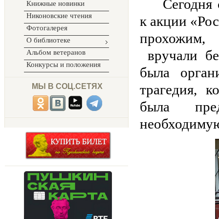
Сегодня
Книжные новинки
Никоновские чтения
к акции «Рос
Фотогалерея
прохожим,
О библиотеке
вручали бе
Альбом ветеранов
Конкурсы и положения
была
орган
трагедия, к
МЫ В СОЦ.СЕТЯХ
была пред
необходиму