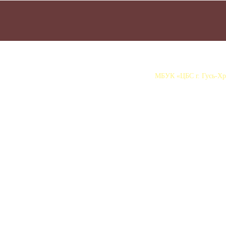
МБУК «ЦБС г. Гусь-Хру