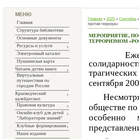
МЕНЮ
Главная
»
2025
»
Сентябрь
Главная
против террора»
Структура библиотеки
МЕРОПРИЯТИЕ, ПО
Основные документы
ТЕРРОРИЗМОМ «РО
Ресурсы и услуги
Ежегодно 
Электронный каталог
солидарнос
Пушкинская карта
Читаем детям книги
трагически
Виртуальные
путешествия по
сентября 200
городам России
Краеведческий
Несмотр
калейдоскоп
обществе по 
Правовая культура
Онлайн-клуб для детей
особенно 
"Лаборатория знаний"
представлен
Клубные формирования
Наши издания