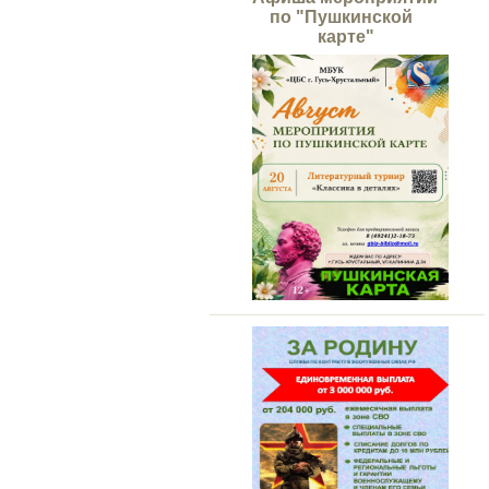
по "Пушкинской
карте"