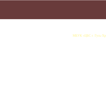
МБУК «ЦБС г. Гусь-Хру