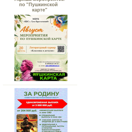
по "Пушкинской
карте"