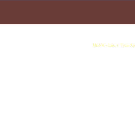
МБУК «ЦБС г. Гусь-Хру