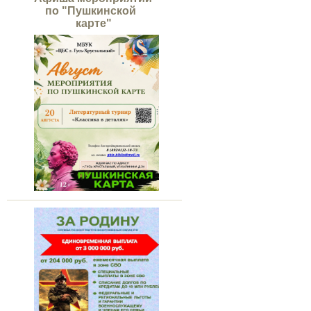
по "Пушкинской
карте"