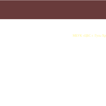
МБУК «ЦБС г. Гусь-Хру