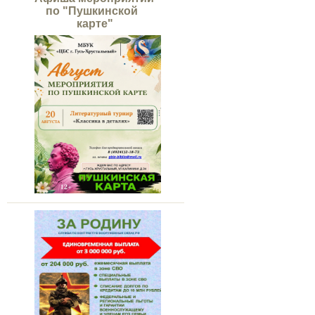
по "Пушкинской
карте"