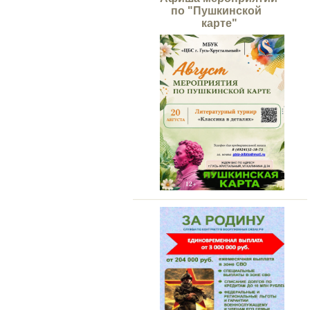
по "Пушкинской
карте"